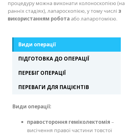
процедуру можна виконати колоноскопією (на
ранніх стадіях), лапароскопією, у тому числі
з
використанням робота
або лапаротомією.
Види операції
ПІДГОТОВКА ДО ОПЕРАЦІЇ
ПЕРЕБІГ ОПЕРАЦІЇ
ПЕРЕВАГИ ДЛЯ ПАЦІЄНТІВ
Види операції:
правостороння геміколектомія
–
висічення правої частини товстої