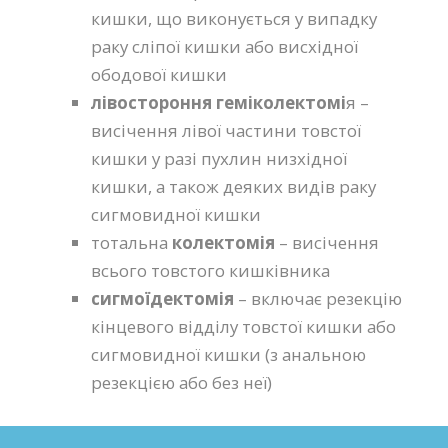
кишки, що виконується у випадку
раку сліпої кишки або висхідної
ободової кишки
лівостороння геміколектомі
я –
висічення лівої частини товстої
кишки у разі пухлин низхідної
кишки, а також деяких видів раку
сигмовидної кишки
тотальна
колектомія
– висічення
всього товстого кишківника
сигмоїдектомія
– включає резекцію
кінцевого відділу товстої кишки або
сигмовидної кишки (з анальною
резекцією або без неї)