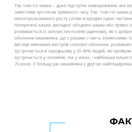
Рак товстої кишки – дуже підступне захворювання, яке 
симптомів протягом тривалого часу.
Рак
товстої кишки р
неконтрольованого росту клітин всередині однієї частини 
поперечної кишки, висхідної ободової кишки або прямої к
розвивається із залозистих поліпів (аденоми), які є доб
оболонки кишківника, що з роками стають злоякісними. З
вигляді невеликих виступів слизової оболонки, розвиваю
зустрічаються в середньому у 20-40% людей, які пройшли
зустрічається у чоловіків, ніж у жінок, і найбільша кількіс
70 років. У Польщі рак кишківника є другою найпоширеніш
ФАК