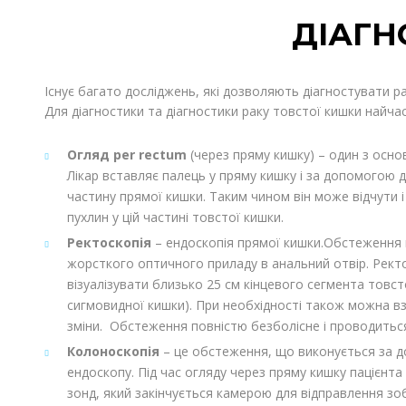
ДІАГН
Існує багато досліджень, які дозволяють діагностувати ра
Для діагностики та діагностики раку товстої кишки найча
Огляд per rectum
(через пряму кишку) – один з осно
Лікар вставляє палець у пряму кишку і за допомогою
частину прямої кишки. Таким чином він може відчути і
пухлин у цій частині товстої кишки.
Ректоскопія
– ендоскопія прямої кишки.Обстеження
жорсткого оптичного приладу в анальний отвір. Рект
візуалізувати близько 25 см кінцевого сегмента товст
сигмовидної кишки). При необхідності також можна вз
зміни. Обстеження повністю безболісне і проводиться
Колоноскопія
– це обстеження, що виконується за 
ендоскопу. Під час огляду через пряму кишку пацієнта
зонд, який закінчується камерою для відправлення зо