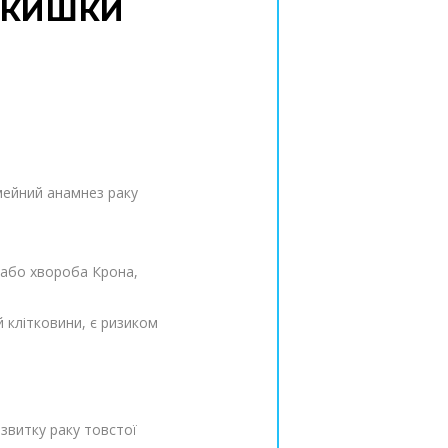
 КИШКИ
мейний анамнез раку
т або хвороба Крона,
й клітковини, є ризиком
озвитку раку товстої