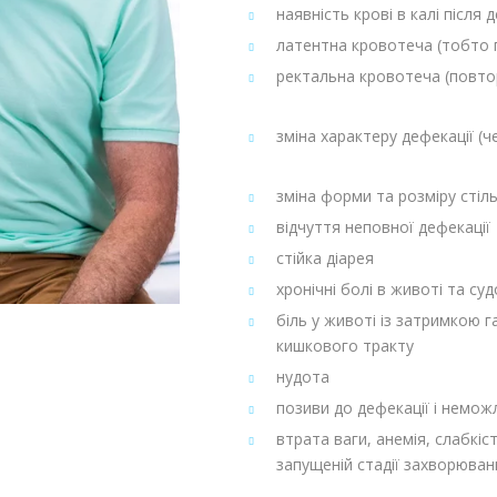
наявність крові в калі після 
латентна кровотеча (тобто 
ректальна кровотеча (повт
зміна характеру дефекації (ч
зміна форми та розміру стіл
відчуття неповної дефекації
стійка діарея
хронічні болі в животі та су
біль у животі із затримкою г
кишкового тракту
нудота
позиви до дефекації і немож
втрата ваги, анемія, слабкіс
запущеній стадії захворюван