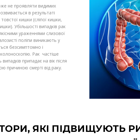
може не проявляти видимих
озвивається в результаті
товстої кишки (сліпої кишки,
ишки). Убільшості випадків рак
роякісними ураженнями слизової
алозисті поліпи виникають у
ться безсимптомно і
 колоноскопію. Рак частіше
ть випадків припадає на вік після
ою причиною смерті від раку.
ТОРИ, ЯКІ ПІДВИЩУЮТЬ Р