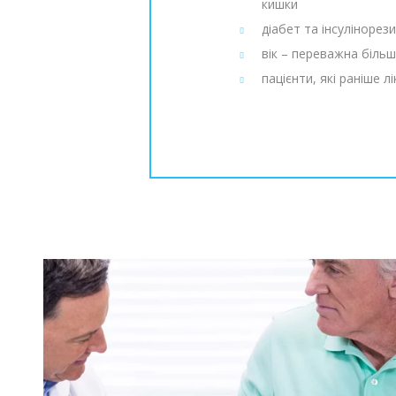
кишки
діабет та інсулінорез
вік – переважна більш
пацієнти, які раніше л