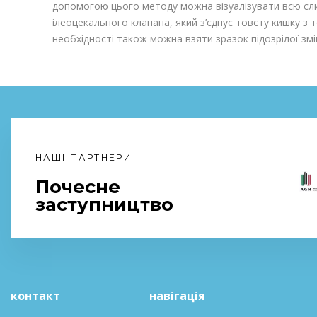
допомогою цього методу можна візуалізувати всю сли
ілеоцекального клапана, який з’єднує товсту кишку з
необхідності також можна взяти зразок підозрілої змі
НАШІ ПАРТНЕРИ
Почесне
заступництво
контакт
навігація