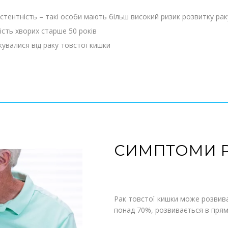
истентність – такі особи мають більш високий ризик розвитку ра
ість хворих старше 50 років
ікувалися від раку товстої кишки
СИМПТОМИ Р
Рак товстої кишки може розвивати
понад 70%, розвивається в прям