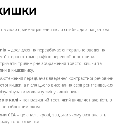
 КИШКИ
ів лікар приймає рішення після співбесіди з пацієнтом.
опія
– дослідження передбачає ентеральне введення
омп’ютерною томографією черевної порожнини.
тримати тривимірне зображення товстої кишки та
іни в кишківнику.
обстеження передбачає введення контрастної речовини
стої кишки, а після цього виконання серії рентгенівських
 візуалізувати можливу зміну кишківника
ов в калі
– неінвазивний тест, який виявляє наявність в
ма неозброєним оком
гени СЕА
– це аналіз крові, завдяки якому визначають
 раку товстої кишки