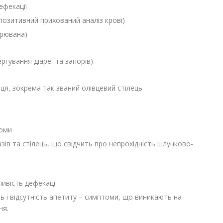
дефекації
позитивний прихований аналіз крові)
орювана)
ергування діареї та запорів)
ьця, зокрема так званий олівцевий стілець
доми
азів та стілець, що свідчить про
непрохідність шлунково-
ливість дефекації
ть і відсутність апетиту – симптоми, що виникають на
ня.