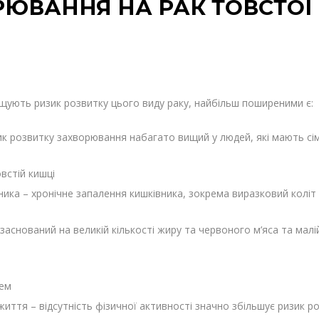
РЮВАННЯ НА РАК ТОВСТОЇ
щують ризик розвитку цього виду раку, найбільш поширеними є:
зик розвитку захворювання набагато вищий у людей, які мають сі
встій кишці
ника – хронічне запалення кишківника, зокрема виразковий колі
заснований на великій кількості жиру та червоного м’яса та малі
ем
иття – відсутність фізичної активності значно збільшує ризик р