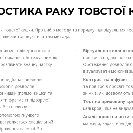
ОСТИКА РАКУ ТОВСТОЇ
к товстої кишки. Про вибір методу та порядку індивідуальних тест
стіше застосовуються такі методи:
вних методів діагностики.
Віртуальна колоноск
 доторкання обстежує нижню
повітря з подальшою к
 розпізнати значну частку
Обстеження дозволяє о
візуалізувати можливі зм
 передбачає введення
Контрастна інфузія
– 
оскопія дозволяє
та повітря в просвіт тов
ої кишки (прямої кишки та
знімків, які дозволяють
яти фрагмент підозрілої
Тест на приховану кр
 без наркозу.
калі крові, яка не види
допомогою гнучкого
Аналіз крові на анти
 вставляється спеціальний
маркери, характерні для
браження назовні. За