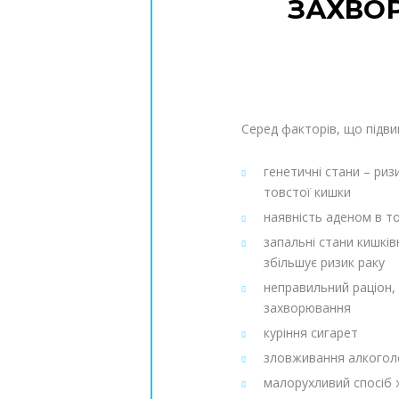
ЗАХВО
Серед факторів, що підви
генетичні стани – ри
товстої кишки
наявність аденом в то
запальні стани кишків
збільшує ризик раку
неправильний раціон, 
захворювання
куріння сигарет
зловживання алкогол
малорухливий спосіб ж