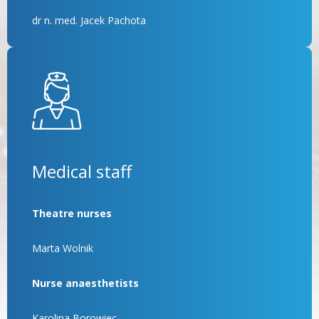
dr n. med. Jacek Pachota
Medical staff
Theatre nurses
Marta Wolnik
Nurse anaesthetists
Karolina Borowiec