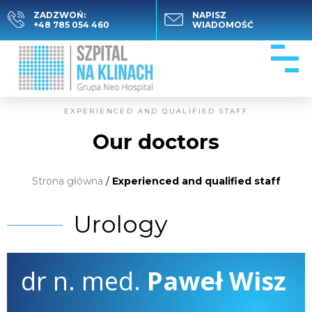
ZADZWOŃ:
NAPISZ
+48 785 054 460
WIADOMOŚĆ
EXPERIENCED AND QUALIFIED STAFF
Our doctors
Strona główna
/
Experienced and qualified staff
Urology
dr n. med.
Paweł Wisz