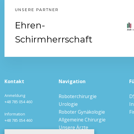
UNSERE PARTNER
Ehren-
Schirmherrschaft
Kontakt
Navigation
F
Anmeldung
Roboterchirurgie
D
+48 785 054 460
Urologie
I
Roboter Gynäkologie
F
Information
Allgemeine Chirurgie
+48 785 054 460
Unsere Ärzte
Email