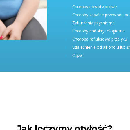
Choroby nowotworowe
Choroby zapalne przewodu 
Zaburzenia psychiczne
Choroby endokrynologiczne
Choroba refluksowa przełyku
Uzależnienie od alkoholu lub 
Ciąża
Jak leczymy otyłość?