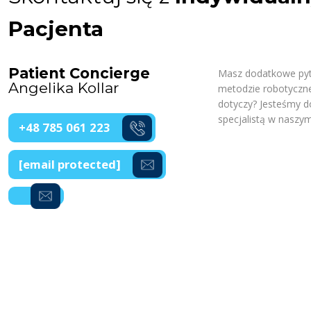
Pacjenta
Patient Concierge
Masz dodatkowe pyta
Angelika Kollar
metodzie robotycznej
dotyczy? Jesteśmy d
specjalistą w naszym
+48 785 061 223
[email protected]