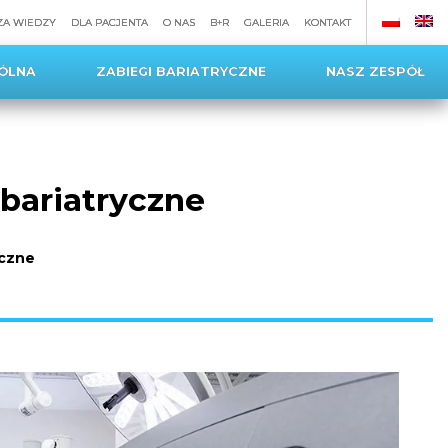
ZA WIEDZY
DLA PACJENTA
O NAS
B+R
GALERIA
KONTAKT
ÓLNA
ZABIEGI BARIATRYCZNE
NASZ ZESPÓŁ
 bariatryczne
yczne