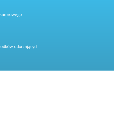
pokarmowego
środków odurzających