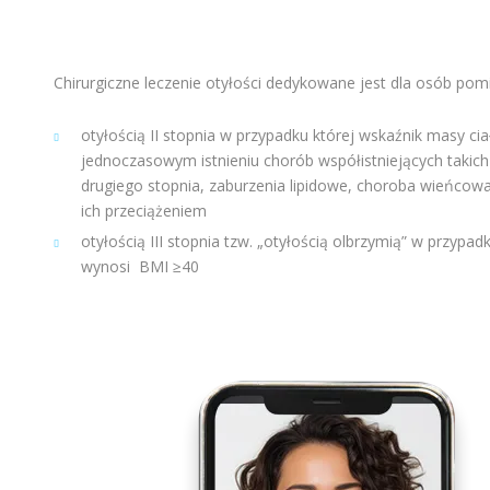
Chirurgiczne leczenie otyłości dedykowane jest dla osób pomi
otyłością II stopnia w przypadku której wskaźnik masy ci
jednoczasowym istnieniu chorób współistniejących takich 
drugiego stopnia, zaburzenia lipidowe, choroba wieńcow
ich przeciążeniem
otyłością III stopnia tzw. „otyłością olbrzymią” w przypad
wynosi BMI ≥40