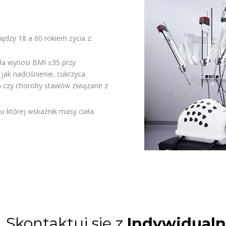
ędzy 18 a 60 rokiem życia z:
ała wynosi BMI ≥35 przy
jak nadciśnienie, cukrzyca
a czy choroby stawów związane z
ku której wskaźnik masy ciała
Skontaktuj się z
Indywidual