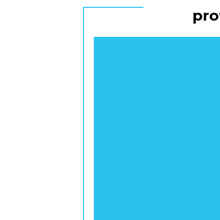
pro
Odtwarzacz
video