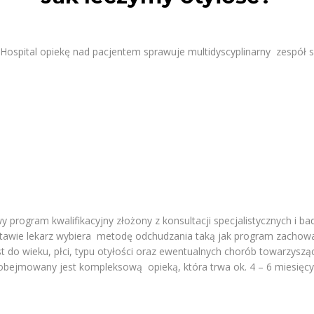
Hospital opiekę nad pacjentem sprawuje multidyscyplinarny zespół s
,
program kwalifikacyjny złożony z konsultacji specjalistycznych i ba
tawie lekarz wybiera metodę odchudzania taką jak program zachowawc
o wieku, płci, typu otyłości oraz ewentualnych chorób towarzysząc
ejmowany jest kompleksową opieką, która trwa ok. 4 – 6 miesięcy a