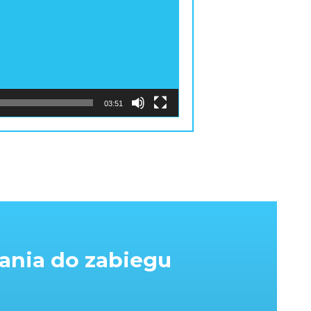
03:51
ania do zabiegu