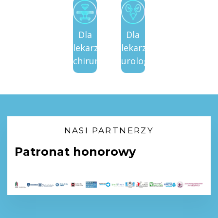
Dla
Dla
lekarzy
lekarzy
chirurgów
urologów
NASI PARTNERZY
Patronat honorowy