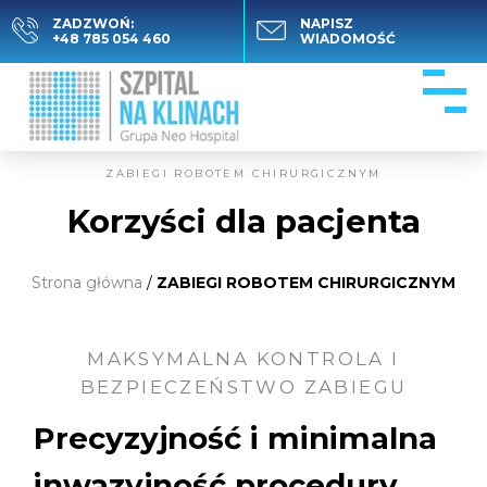
ZADZWOŃ:
NAPISZ
+48 785 054 460
WIADOMOŚĆ
ZABIEGI ROBOTEM CHIRURGICZNYM
Korzyści dla pacjenta
Strona główna
/
ZABIEGI ROBOTEM CHIRURGICZNYM
MAKSYMALNA KONTROLA I
BEZPIECZEŃSTWO ZABIEGU
Precyzyjność i minimalna
inwazyjność procedury