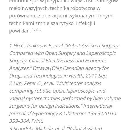
Podobnie jak w przypadku większości zabiegów
małoinwazyjnych, technika robotyczna w
porównaniu z operacjami wykonanymi innymi
technikami zmniejsza ryzyko infekcji i
1, 2, 3
powikłań.
1 Ho C, Tsakonas E, et al. “Robot-Assisted Surgery
Compared with Open Surgery and Laparoscopic
Surgery: Clinical Effectiveness and Economic
Analyses.” Ottawa (ON): Canadian Agency for
Drugs and Technologies in Health; 2011 Sep.
2 Lim, Peter C., et al. “Multicenter analysis
comparing robotic, open, laparoscopic, and
vaginal hysterectomies performed by high-volume
surgeons for benign indications.” International
Journal of Gynecology & Obstetrics 133.3 (2016):
359–364. Print.
3 Scandola, Michele, et al. “Robot-Assisted