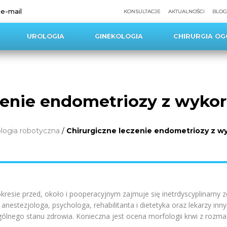
 e-mail
KONSULTACJE
AKTUALNOŚCI
BLOG
UROLOGIA
GINEKOLOGIA
CHIRURGIA OG
zenie endometriozy z wyko
logia robotyczna
/
Chirurgiczne leczenie endometriozy z w
kresie przed, około i pooperacyjnym zajmuje się inetrdyscyplinarny 
, anestezjologa, psychologa, rehabilitanta i dietetyka oraz lekarzy inn
gólnego stanu zdrowia. Konieczna jest ocena morfologii krwi z rozma