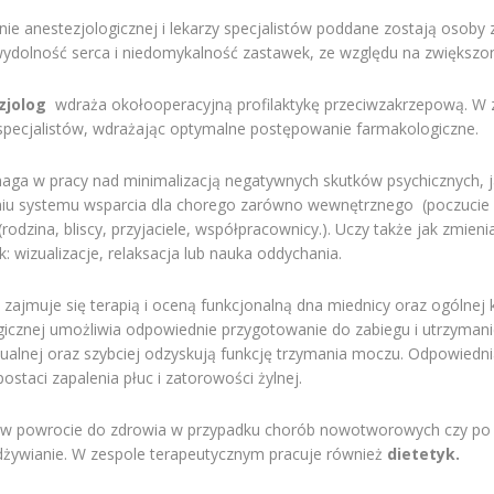
nie anestezjologicznej i lekarzy specjalistów poddane zostają osob
ydolność serca i niedomykalność zastawek, ze względu na zwiększon
zjolog
wdraża okołooperacyjną profilaktykę przeciwzakrzepową. W z
pecjalistów, wdrażając optymalne postępowanie farmakologiczne.
ga w pracy nad minimalizacją negatywnych skutków psychicznych, jak
u systemu wsparcia dla chorego zarówno wewnętrznego (poczucie wa
odzina, bliscy, przyjaciele, współpracownicy.). Uczy także jak zmien
k: wizualizacje, relaksacja lub nauka oddychania.
a
zajmuje się terapią i oceną funkcjonalną dna miednicy oraz ogólnej 
rgicznej umożliwia odpowiednie przygotowanie do zabiegu i utrzymani
ualnej oraz szybciej odzyskują funkcję trzymania moczu. Odpowiedni
staci zapalenia płuc i zatorowości żylnej.
 w powrocie do zdrowia w przypadku chorób nowotworowych czy po 
żywianie. W zespole terapeutycznym pracuje również
dietetyk.