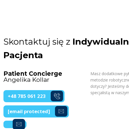
Skontaktuj się z
Indywidual
Pacjenta
Patient Concierge
Masz dodatkowe pyta
Angelika Kollar
metodzie robotycznej
dotyczy? Jesteśmy d
specjalistą w naszym
+48 785 061 223
[email protected]