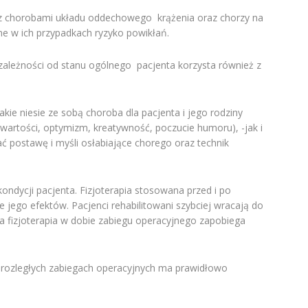
y z chorobami układu oddechowego krążenia oraz chorzy na
e w ich przypadkach ryzyko powikłań.
ależności od stanu ogólnego pacjenta korzysta również z
ie niesie ze sobą choroba dla pacjenta i jego rodziny
rtości, optymizm, kreatywność, poczucie humoru), -jak i
iać postawę i myśli osłabiające chorego oraz technik
kondycji pacjenta. Fizjoterapia stosowana przed i po
e jego efektów. Pacjenci rehabilitowani szybciej wracają do
a fizjoterapia w dobie zabiegu operacyjnego zapobiega
rozległych zabiegach operacyjnych ma prawidłowo