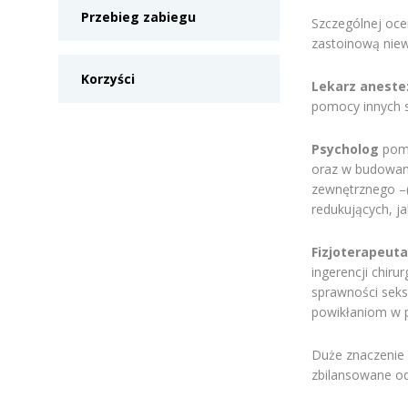
Przebieg zabiegu
Szczególnej oce
zastoinową niew
Korzyści
Lekarz aneste
pomocy innych s
Psycholog
poma
oraz w budowani
zewnętrznego –(r
redukujących, ja
Fizjoterapeut
ingerencji chiru
sprawności seks
powikłaniom w po
Duże znaczenie
zbilansowane od