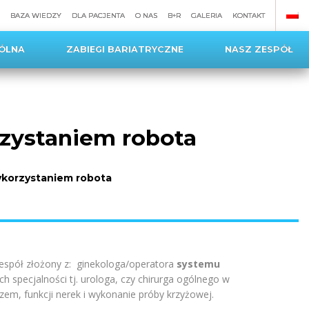
BAZA WIEDZY
DLA PACJENTA
O NAS
B+R
GALERIA
KONTAKT
ÓLNA
ZABIEGI BARIATRYCZNE
NASZ ZESPÓŁ
rzystaniem robota
ykorzystaniem robota
zespół złożony z: ginekologa/operatora
systemu
ych specjalności tj. urologa, czy chirurga ogólnego w
zem, funkcji nerek i wykonanie próby krzyżowej.