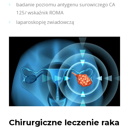
badanie poziomu antygenu surowiczego CA
125/ wskaźnik ROMA
laparoskopię zwiadowczą
Chirurgiczne leczenie raka