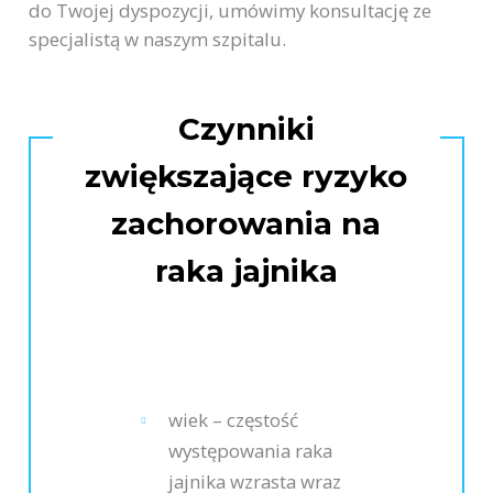
do Twojej dyspozycji, umówimy konsultację ze
specjalistą w naszym szpitalu.
Czynniki
zwiększające ryzyko
zachorowania na
raka jajnika
wiek – częstość
występowania raka
jajnika wzrasta wraz