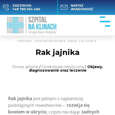
ZADZWOŃ:
NAPISZ
+48 785 054 460
WIADOMOŚĆ
OBJAWY, DIAGNOZOWANIE ORAZ LECZENIE
Rak jajnika
Strona główna
/
Ginekologia robotyczna
/
Objawy,
diagnozowanie oraz leczenie
Rak jajnika
jest jednym z najbardziej
podstępnych nowotworów –
rozwija się
bowiem w ukryciu
, często nie dając
żadnych