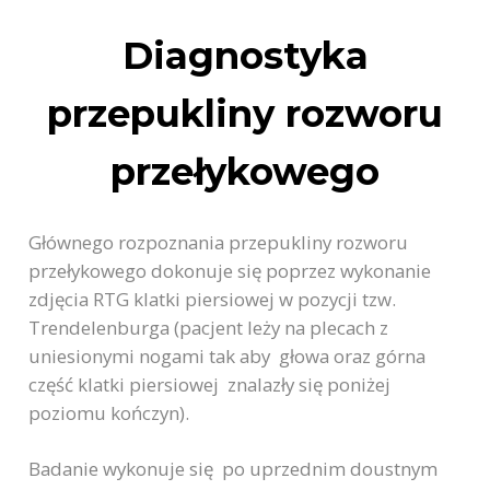
Diagnostyka
przepukliny rozworu
przełykowego
Głównego rozpoznania przepukliny rozworu
przełykowego dokonuje się poprzez wykonanie
zdjęcia RTG klatki piersiowej w pozycji tzw.
Trendelenburga (pacjent leży na plecach z
uniesionymi nogami tak aby głowa oraz górna
część klatki piersiowej znalazły się poniżej
poziomu kończyn).
Badanie wykonuje się po uprzednim doustnym