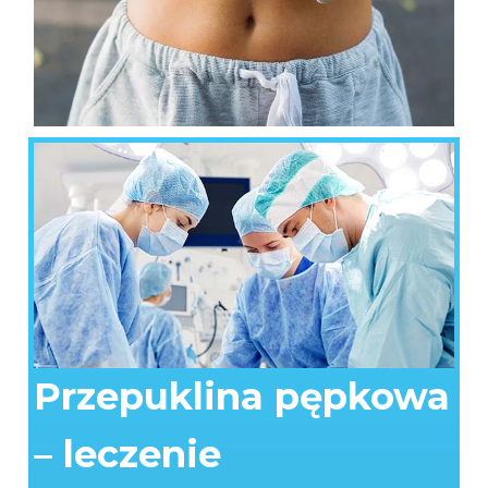
Przepuklina pępkowa
– leczenie