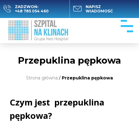
ZADZWOŃ:
NAPISZ
+48 785 054 460
WIADOMOŚĆ
Przepuklina pępkowa
Strona główna
/
Przepuklina pępkowa
Czym jest przepuklina
pępkowa?