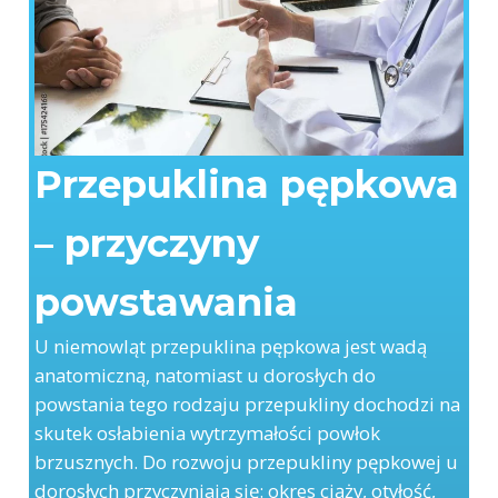
Przepuklina pępkowa
– przyczyny
powstawania
U niemowląt przepuklina pępkowa jest wadą
anatomiczną, natomiast u dorosłych do
powstania tego rodzaju przepukliny dochodzi na
skutek osłabienia wytrzymałości powłok
brzusznych. Do rozwoju przepukliny pępkowej u
dorosłych przyczyniają się: okres ciąży, otyłość,