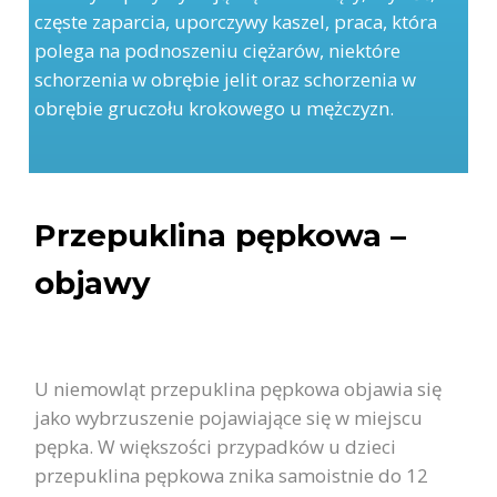
częste zaparcia, uporczywy kaszel, praca, która
polega na podnoszeniu ciężarów, niektóre
schorzenia w obrębie jelit oraz schorzenia w
obrębie gruczołu krokowego u mężczyzn.
Przepuklina pępkowa –
objawy
U niemowląt przepuklina pępkowa objawia się
jako wybrzuszenie pojawiające się w miejscu
pępka. W większości przypadków u dzieci
przepuklina pępkowa znika samoistnie do 12