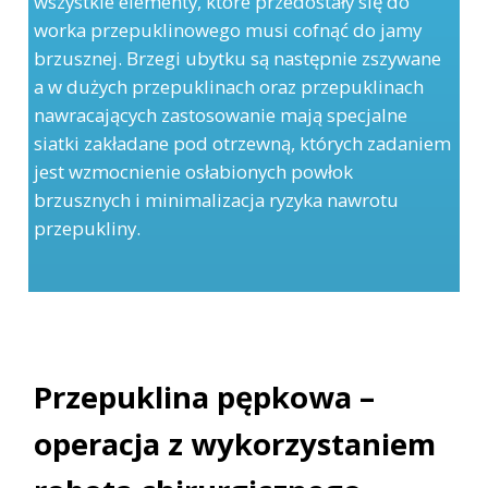
wszystkie elementy, które przedostały się do
worka przepuklinowego musi cofnąć do jamy
brzusznej. Brzegi ubytku są następnie zszywane
a w dużych przepuklinach oraz przepuklinach
nawracających zastosowanie mają specjalne
siatki zakładane pod otrzewną, których zadaniem
jest wzmocnienie osłabionych powłok
brzusznych i minimalizacja ryzyka nawrotu
przepukliny.
Przepuklina pępkowa –
operacja z wykorzystaniem