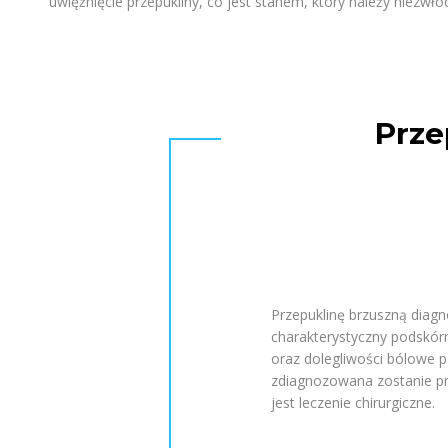
uwięźnięcie przepukliny, co jest stanem, który należy niezwło
Prze
Przepuklinę brzuszną diagn
charakterystyczny podskórn
oraz dolegliwości bólowe po
zdiagnozowana zostanie prz
jest leczenie chirurgiczne.