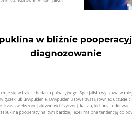
cznie skonsultować ze specjalistą.
puklina w bliźnie pooperacyj
diagnozowanie
ozuje się w trakcie badania palpacyjnego. Specjalista wyczuwa w miej
y guzek lub uwypuklenie. Uwypukleniu towarzyszą również uczucie ci
dczas zwiększonej aktywności fizycznej, kaszlu, kichania, oddawania 
epuklina pooperacyjna, tym bardziej jeżeli ma ona tendencję do pow