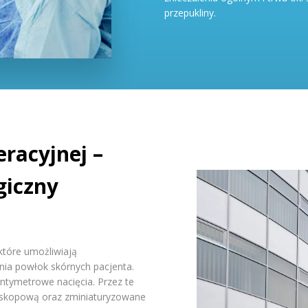
przepukliny.
racyjnej –
giczny
 które umożliwiają
nia powłok skórnych pacjenta.
ntymetrowe nacięcia. Przez te
oskopową oraz zminiaturyzowane