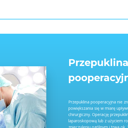
Przepuklina
pooperacyjn
Przepuklina pooperacyjna nie z
powiększania się w miarę upływ
chirurgiczny. Operację przepukl
laparoskopową lub z użyciem ro
znieczuleniu ogólnym i trwa ok.