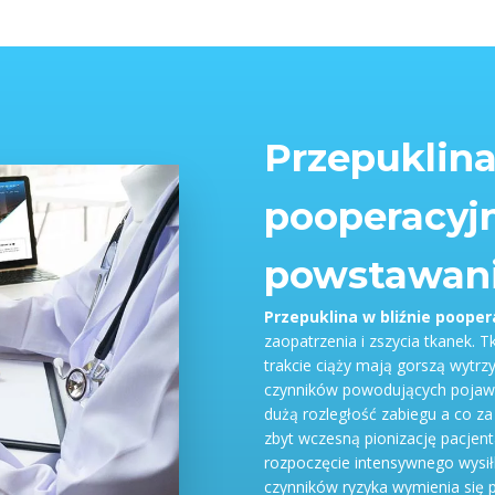
Przepuklina
pooperacyjn
powstawan
Przepuklina w bliźnie pooper
zaopatrzenia i zszycia tkanek. T
trakcie ciąży mają gorszą wytr
czynników powodujących pojawie
dużą rozległość zabiegu a co za 
zbyt wczesną pionizację pacjent
rozpoczęcie intensywnego wysił
czynników ryzyka wymienia się p