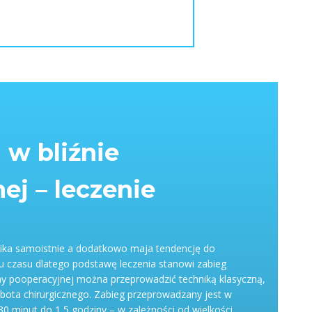
 w bliźnie
ej – leczenie
nika samoistnie a dodatkowo maja tendencję do
u czasu dlatego podstawę leczenia stanowi zabieg
iny pooperacyjnej można przeprowadzić techniką klasyczną,
bota chirurgicznego. Zabieg przeprowadzany jest w
 30 minut do 1,5 godziny – w zależności od wielkości