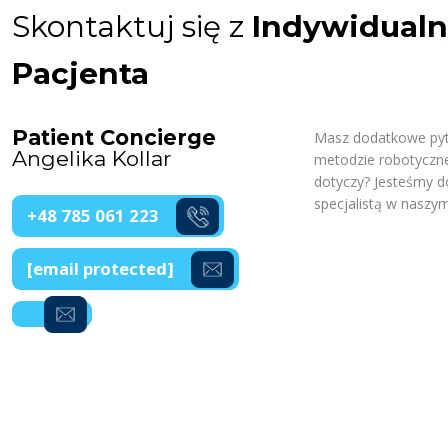
Skontaktuj się z
Indywidual
Pacjenta
Patient Concierge
Masz dodatkowe pyta
Angelika Kollar
metodzie robotycznej
dotyczy? Jesteśmy d
specjalistą w naszym
+48 785 061 223
[email protected]