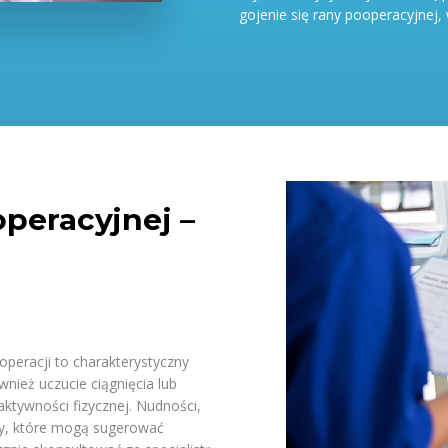
gojenie się rany pooperacyjnej, 
operacyjnej –
operacji to charakterystyczny
nież uczucie ciągnięcia lub
ktywności fizycznej. Nudności,
wy, które mogą sugerować