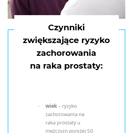
Czynniki
zwiększające ryzyko
zachorowania
na raka prostaty:
wiek
– ryzyko
zachorowania na
raka prostaty u
mężczyzn poniżej 50