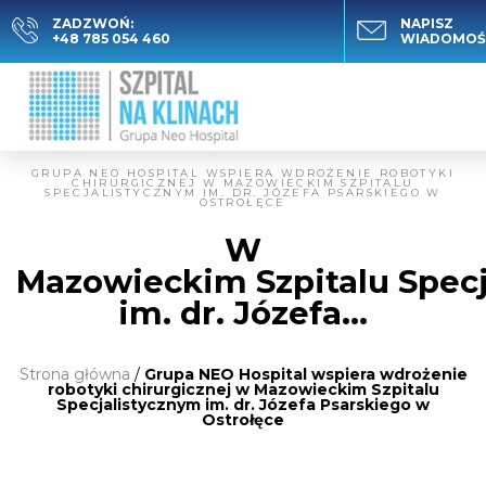
ZADZWOŃ:
NAPISZ
+48 785 054 460
WIADOMOŚ
GRUPA NEO HOSPITAL WSPIERA WDROŻENIE ROBOTYKI
CHIRURGICZNEJ W MAZOWIECKIM SZPITALU
SPECJALISTYCZNYM IM. DR. JÓZEFA PSARSKIEGO W
OSTROŁĘCE
W
Mazowieckim Szpitalu Spec
im. dr. Józefa…
Strona główna
/
Grupa NEO Hospital wspiera wdrożenie
robotyki chirurgicznej w Mazowieckim Szpitalu
Specjalistycznym im. dr. Józefa Psarskiego w
Ostrołęce