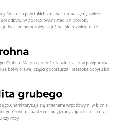
cy. W stolcu przy takich zmianach zobaczymy świeżą
 i ból odbytu. W początkowym stadium choroby,
 jednak, że hemoroidy są już na tyle rozwinięte, że
rohna
ego-Crohna
.
Ma ona podłoże zapalne, a krew przypomina
kże ból w prawej części podbrzusza i przetoka odbytu lub
lita grubego
rubego.Charakteryzuje się zmianami wrzodowymi w błonie
skiego-Crohna – bardzo nieprzyjemny zapach stolca oraz
 czy ropy.