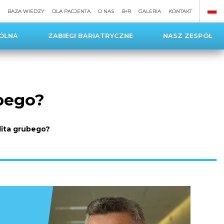
BAZA WIEDZY
DLA PACJENTA
O NAS
B+R
GALERIA
KONTAKT
ÓLNA
ZABIEGI BARIATRYCZNE
NASZ ZESPÓŁ
ubego?
elita grubego?