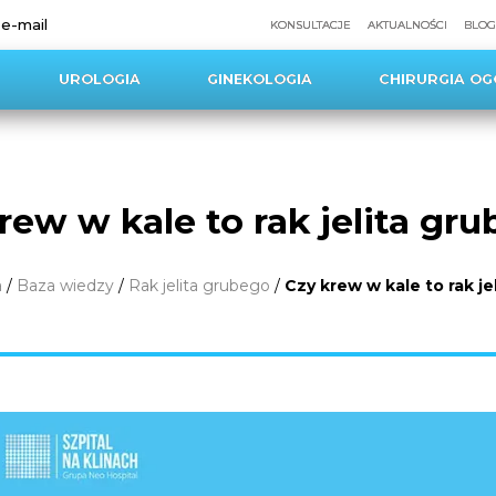
 e-mail
KONSULTACJE
AKTUALNOŚCI
BLOG
UROLOGIA
GINEKOLOGIA
CHIRURGIA OG
rew w kale to rak jelita gr
a
/
Baza wiedzy
/
Rak jelita grubego
/
Czy krew w kale to rak j