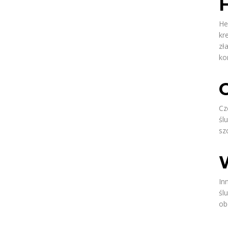
He
kr
zł
ko
Cz
śl
sz
In
śl
ob