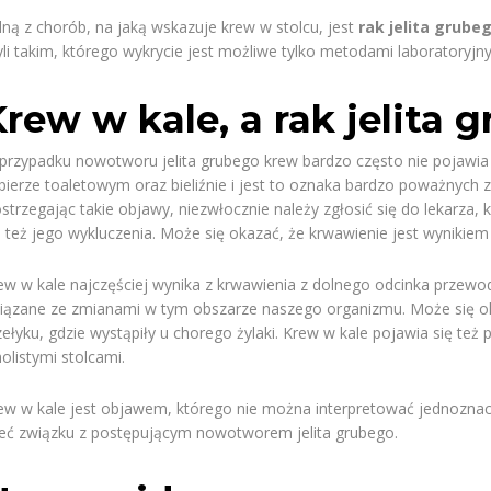
dną z chorób, na jaką wskazuje krew w stolcu, jest
rak jelita grube
yli takim, którego wykrycie jest możliwe tylko metodami laboratoryjn
rew w kale, a rak jelita 
przypadku nowotworu jelita grubego krew bardzo często nie pojawia
pierze toaletowym oraz bieliźnie i jest to oznaka bardzo poważnyc
strzegając takie objawy, niezwłocznie należy zgłosić się do lekarza,
b też jego wykluczenia. Może się okazać, że krwawienie jest wynikie
ew w kale najczęściej wynika z krwawienia z dolnego odcinka przewo
iązane ze zmianami w tym obszarze naszego organizmu. Może się oka
zełyku, gdzie wystąpiły u chorego żylaki. Krew w kale pojawia się też
olistymi stolcami.
ew w kale jest objawem, którego nie można interpretować jednoznac
eć związku z postępującym nowotworem jelita grubego.