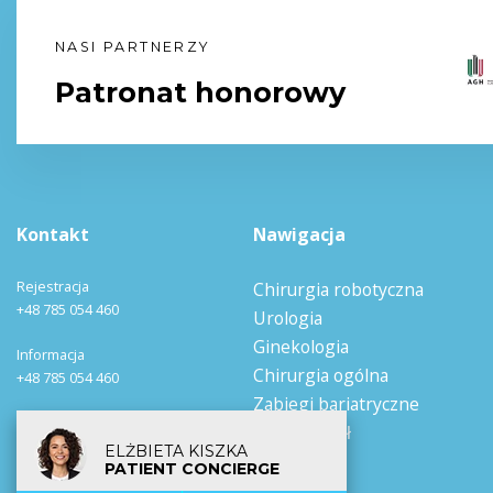
NASI PARTNERZY
Patronat honorowy
Kontakt
Nawigacja
Rejestracja
Chirurgia robotyczna
+48 785 054 460
Urologia
Ginekologia
Informacja
Chirurgia ogólna
+48 785 054 460
Zabiegi bariatryczne
Email
Nasz zespół
[email protected]
ELŻBIETA KISZKA
PATIENT CONCIERGE