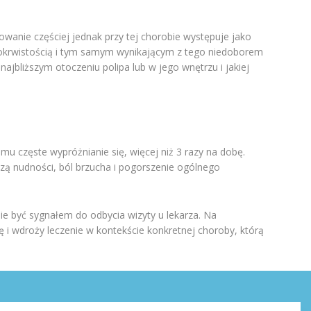
wanie częściej jednak przy tej chorobie występuje jako
iedokrwistością i tym samym wynikającym z tego niedoborem
ajbliższym otoczeniu polipa lub w jego wnętrzu i jakiej
u częste wypróżnianie się, więcej niż 3 razy na dobę.
zą nudności, ból brzucha i pogorszenie ogólnego
ie być sygnałem do odbycia wizyty u lekarza. Na
i wdroży leczenie w kontekście konkretnej choroby, którą