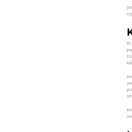
Je
cz
K
W 
pa
Do
lu
Kr
zw
pr
sm
Kr
mi