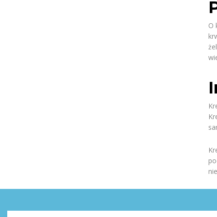
P
O 
kr
że
wi
Kr
Kr
sa
Kr
po
ni