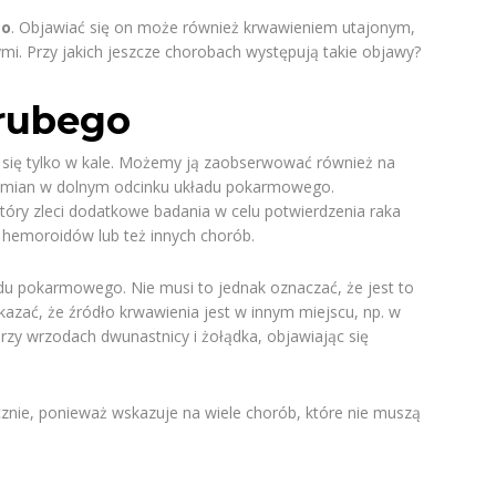
go
. Objawiać się on może również krwawieniem utajonym,
ymi. Przy jakich jeszcze chorobach występują takie objawy?
grubego
 się tylko w kale. Możemy ją zaobserwować również na
h zmian w dolnym odcinku układu pokarmowego.
 który zleci dodatkowe badania w celu potwierdzenia raka
m hemoroidów lub też innych chorób.
du pokarmowego. Nie musi to jednak oznaczać, że jest to
zać, że źródło krwawienia jest w innym miejscu, np. w
 przy wrzodach dwunastnicy i żołądka, objawiając się
znie, ponieważ wskazuje na wiele chorób, które nie muszą