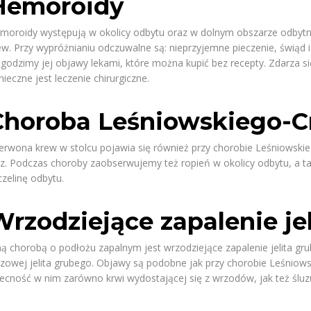
Hemoroidy
moroidy występują w okolicy odbytu oraz w dolnym obszarze odbytni
ew. Przy wypróżnianiu odczuwalne są: nieprzyjemne pieczenie, świąd
agodzimy jej objawy lekami, które można kupić bez recepty. Zdarza się
nieczne jest leczenie chirurgiczne.
Choroba Leśniowskiego-C
erwona krew w stolcu pojawia się również przy chorobie Leśniowski
uz. Podczas choroby zaobserwujemy też ropień w okolicy odbytu, a ta
czelinę odbytu.
Wrzodziejące zapalenie je
ną chorobą o podłożu zapalnym jest wrzodziejące zapalenie jelita g
uzowej jelita grubego. Objawy są podobne jak przy chorobie Leśniow
ecność w nim zarówno krwi wydostającej się z wrzodów, jak też śluzu