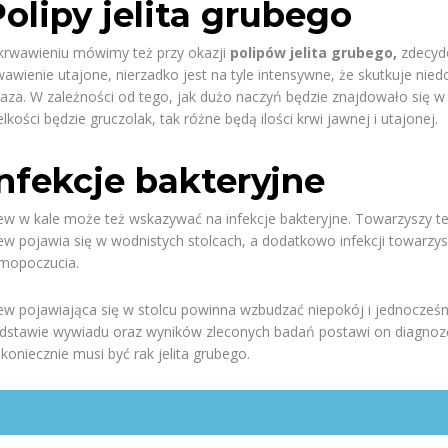
olipy jelita grubego
krwawieniu mówimy też przy okazji
polipów jelita grubego,
zdecydo
wawienie utajone, nierzadko jest na tyle intensywne, że skutkuje n
laza. W zależności od tego, jak dużo naczyń będzie znajdowało się w n
elkości będzie gruczolak, tak różne będą ilości krwi jawnej i utajonej.
Infekcje bakteryjne
ew w kale może też wskazywać na infekcje bakteryjne. Towarzyszy tem
ew pojawia się w wodnistych stolcach, a dodatkowo infekcji towarzys
mopoczucia.
ew pojawiająca się w stolcu powinna wzbudzać niepokój i jednocześn
dstawie wywiadu oraz wyników zleconych badań postawi on diagnozę 
ekoniecznie musi być rak jelita grubego.